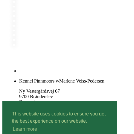
Kennel Pinnmoors v/Marlene Veiss-Pedersen
Ny Vestergårdsvej 67
9700 Brønderslev
Danmark
Tlf. 93 92 38 32
This website uses cookies to ensure you get
the best experience on our website.
marlene@pinnmoors.dk
Learn more