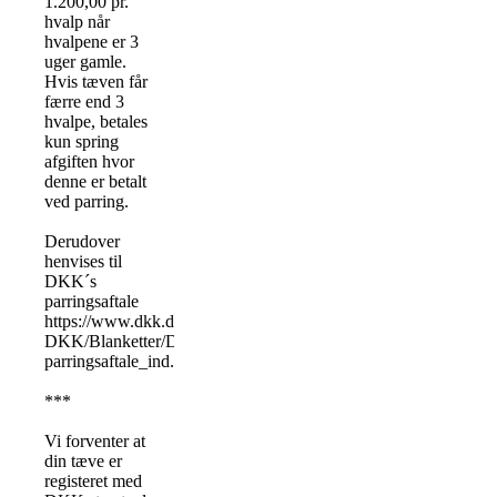
1.200,00 pr.
hvalp når
hvalpene er 3
uger gamle.
Hvis tæven får
færre end 3
hvalpe, betales
kun spring
afgiften hvor
denne er betalt
ved parring.
Derudover
henvises til
DKK´s
parringsaftale
https://www.dkk.dk/uploads/documents/Om-
DKK/Blanketter/DKK-
parringsaftale_ind.pdf
***
Vi forventer at
din tæve er
registeret med