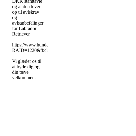
DKK stamtavle
og at den lever
op til avlskrav
og
avlsanbefalinger
for Labrador
Retriever
https://www.hundeweb.dk/dkk/public/openPage/tjenester/avlsrest
RAID=1220&fbclid=IwAR0ZZDBTCTsxJaHOL7fZBKgYS
Vi glæder os til
at byde dig og
din tæve
velkommen.